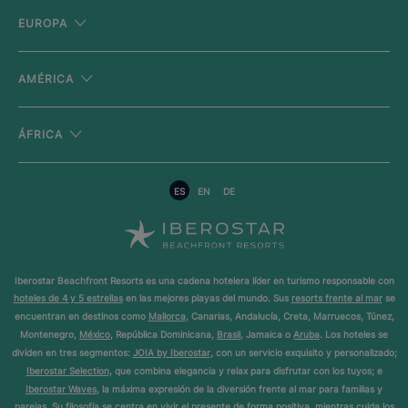
EUROPA
AMÉRICA
ÁFRICA
ES
EN
DE
Iberostar Beachfront Resorts es una cadena hotelera líder en turismo responsable con
hoteles de 4 y 5 estrellas
en las mejores playas del mundo. Sus
resorts frente al mar
se
encuentran en destinos como
Mallorca
, Canarias, Andalucía, Creta, Marruecos, Túnez,
Montenegro,
México
, República Dominicana,
Brasil
, Jamaica o
Aruba
. Los hoteles se
dividen en tres segmentos:
JOIA by Iberostar
, con un servicio exquisito y personalizado;
Iberostar Selection
, que combina elegancia y relax para disfrutar con los tuyos; e
Iberostar Waves
, la máxima expresión de la diversión frente al mar para familias y
parejas. Su filosofía se centra en vivir el presente de forma positiva, mientras cuida los