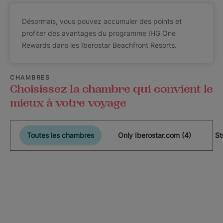
Désormais, vous pouvez accumuler des points et
profiter des avantages du programme IHG One
Rewards dans les Iberostar Beachfront Resorts.
CHAMBRES
Choisissez la chambre qui convient le
mieux à votre voyage
Toutes les chambres
Only Iberostar.com (4)
St