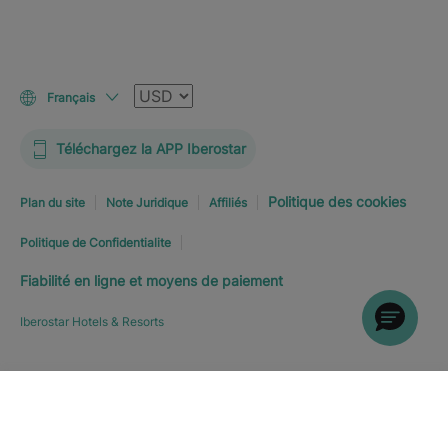
Devise
Français
Téléchargez la APP Iberostar
Politique des cookies
Plan du site
Note Juridique
Affiliés
Politique de Confidentialite
Fiabilité en ligne et moyens de paiement
Iberostar Hotels & Resorts
RÉSERVEZ MAINTENANT
À
Explorer l’hôtel
PARTIR DE
SFR
159