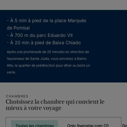
- À 5 min à pied de la place Marqués
de Pombal
- À 700 m du parc Eduardo VII
- À 20 min à pied de Baixa Chiado
Après une promenade de 20 minutes en direction de
l’ascenseur de Santa Justa, vous arriverez à Bairro
Alto, le quartier de prédilection pour dîner ou boire un
verre.
CHAMBRES
Choisissez la chambre qui convient le
mieux à votre voyage
Toutes les chambres
Only Iberostar.com (2)
Do