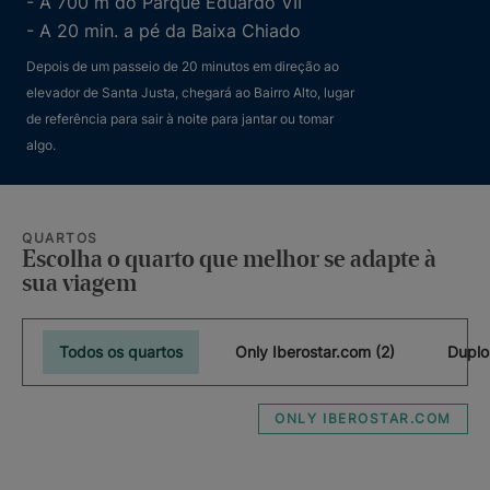
- A 700 m do Parque Eduardo VII
- A 20 min. a pé da Baixa Chiado
Depois de um passeio de 20 minutos em direção ao
elevador de Santa Justa, chegará ao Bairro Alto, lugar
de referência para sair à noite para jantar ou tomar
algo.
QUARTOS
Escolha o quarto que melhor se adapte à
sua viagem
Todos os quartos
Only Iberostar.com (2)
Duplo
ONLY IBEROSTAR.COM