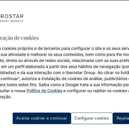
ração de cookies
 cookies próprios e de terceiros para configurar o site e os seus serv
a sua atividade e melhorar os seus conteúdos, bem como para lhe mo
de, direta ou através de redes sociais, relacionada com as suas pref
em um perfil elaborado a partir dos seus hábitos de navegação (po
isitadas) e da sua interação com o Iberostar Group. Ao clicar no botã
continuar”, autoriza a instalação de cookies de análise, publicitários
para todos estes fins. Saiba como a Google trata a sua informação p
ultar a nossa
Política de Cookies
e configurar ou rejeitar os cookie
ração.
Reserve o seu hotel em Lisboa
Aceitar cookies e continuar
Configurar cookies
Rejeit
scite tantas emoções como Lisboa. Seja pela beleza das sua
na inconfundível voz da saudosa Amália Rodrigues -, Lisbo