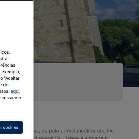
iços,
strar
erências
r exemplo,
o “Aceitar
 e de
essoal
aqui
.
s acessando
ar cookies
s casas antigas, ou pelo ar melancólico que lhe
a é um convite à nostalgia. Lisboa é a imagem