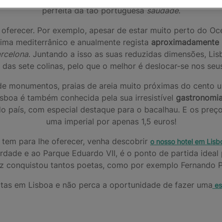
perfeita da tão portuguesa
saudade
.
 oferecer. Por exemplo, apesar de estar muito perto do Oc
ima mediterrânico e anualmente regista
aproximadamente
arcelona
. Juntando a isso as suas reduzidas dimensões, Lisb
 das sete colinas, pelo que o melhor é deslocar-se nos seus
 de monumentos, praias de areia muito próximas do cento 
isboa é também conhecida pela sua irresistível
gastronomia
do país, com especial destaque para o bacalhau. E os pre
uma imperial por apenas 1,5 euros!
 tem para lhe oferecer, venha descobrir
o nosso
hotel em Lisb
dade e ao Parque Eduardo VII, é o ponto de partida ideal
uz conquistou tantos poetas, como por exemplo Fernando 
rtas em Lisboa e não perca a oportunidade de fazer uma
es