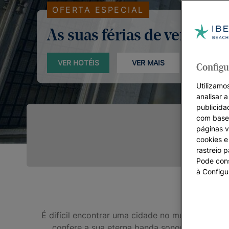
OFERTA ESPECIAL
As suas férias de verão
VER HOTÉIS
VER MAIS
Configu
Utilizamos
analisar 
publicida
com base 
páginas v
cookies e 
rastreio 
Pode cons
à Configu
É difícil encontrar uma cidade no mundo que su
confere a sua eterna banda sonora - o fado, 