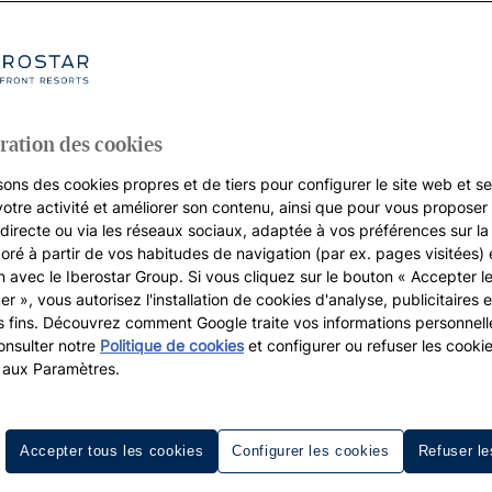
ration des cookies
sons des cookies propres et de tiers pour configurer le site web et se
votre activité et améliorer son contenu, ainsi que pour vous proposer 
, directe ou via les réseaux sociaux, adaptée à vos préférences sur l
boré à partir de vos habitudes de navigation (par ex. pages visitées) 
on avec le Iberostar Group. Si vous cliquez sur le bouton « Accepter l
er », vous autorisez l'installation de cookies d'analyse, publicitaires e
s fins. Découvrez comment Google traite vos informations personnel
nsulter notre
Politique de cookies
et configurer ou refuser les cooki
 aux Paramètres.
a de la Calma
Accepter tous les cookies
Configurer les cookies
Refuser le
e Santa Ponsa et Paguera, à seulement 20 km de Palma de M
 Riche de nombreux endroits subjuguants tels que la plag