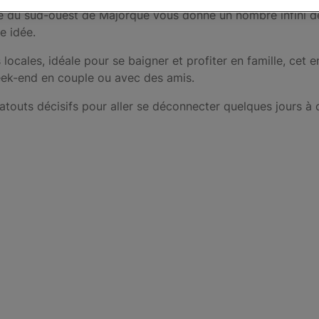
ave du sud-ouest de Majorque vous donne un nombre infini d
e idée.
 locales, idéale pour se baigner et profiter en famille, cet 
eek-end en couple ou avec des amis.
outs décisifs pour aller se déconnecter quelques jours à ce