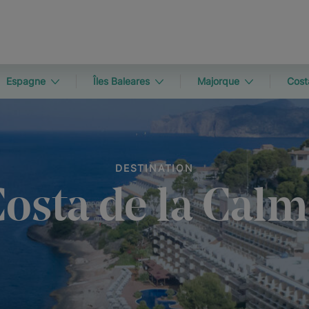
Espagne
Îles Baleares
Majorque
Cost
DESTINATION
osta de la Cal