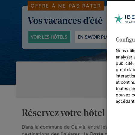
OFFRE À NE PAS RATER
Vos vacances d’été
VOIR LES HÔTELS
EN SAVOIR PLUS
Configu
Nous utili
analyser 
publicité
profil éla
interacti
et continu
toutes ce
pouvez co
accédant
Réservez votre hôtel à Cost
Dans la commune de Calvià, entre les localités d
destinations des Baléares : la
Costa de la Calma
.