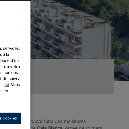
s services,
de la
a base d'un
et de votre
es cookies
t de suivi à
les
ici
. Vous
es en
s cookies
ajorque, se trouve l’une des meilleures
e photogénique de
Cala Blanca
, ornée de rochers