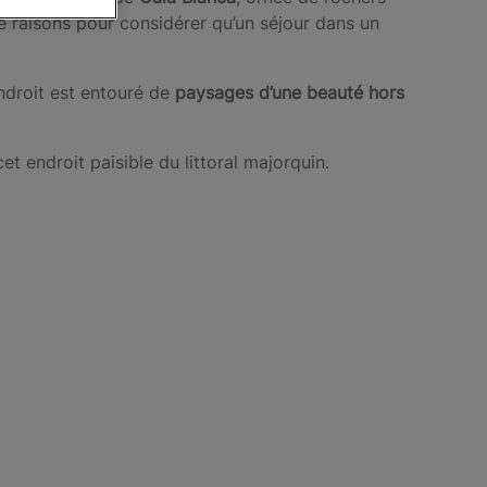
e raisons pour considérer qu’un séjour dans un
endroit est entouré de
paysages d’une beauté hors
t endroit paisible du littoral majorquin.