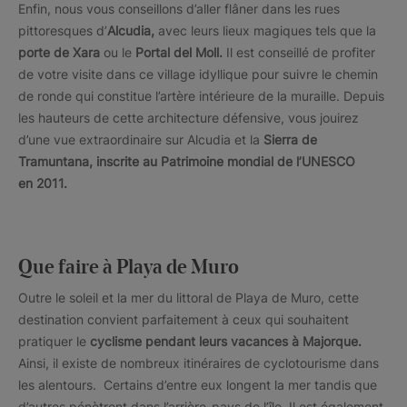
Enfin, nous vous conseillons d’aller flâner dans les rues
pittoresques d’
Alcudia,
avec leurs lieux magiques tels que la
porte de Xara
ou le
Portal del Moll.
Il est conseillé de profiter
de votre visite dans ce village idyllique pour suivre le chemin
de ronde qui constitue l’artère intérieure de la muraille. Depuis
les hauteurs de cette architecture défensive, vous jouirez
d’une vue extraordinaire sur Alcudia et la
Sierra de
Tramuntana, inscrite au Patrimoine mondial de l’UNESCO
en 2011.
Que faire à Playa de Muro
Outre le soleil et la mer du littoral de Playa de Muro, cette
destination convient parfaitement à ceux qui souhaitent
pratiquer le
cyclisme pendant leurs vacances à Majorque.
Ainsi, il existe de nombreux itinéraires de cyclotourisme dans
les alentours. Certains d’entre eux longent la mer tandis que
d’autres pénètrent dans l’arrière-pays de l’île. Il est également