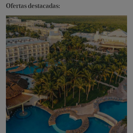
Ofertas destacadas:
Ha
Ofe
Ver