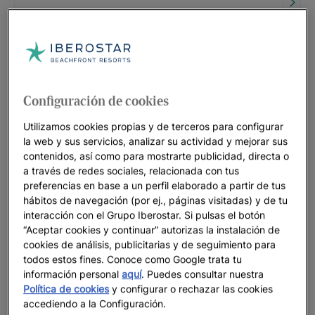
HASTA
55
%
Miami: el escenario de las grandes
citas... y de tus vacaciones
HASTA
35
%
Configuración de cookies
Utilizamos cookies propias y de terceros para configurar
RIVIERA MAYA | MÉXICO
la web y sus servicios, analizar su actividad y mejorar sus
Iberostar Selection Paraíso Maya
contenidos, así como para mostrarte publicidad, directa o
Suites
a través de redes sociales, relacionada con tus
HASTA
35
%
preferencias en base a un perfil elaborado a partir de tus
hábitos de navegación (por ej., páginas visitadas) y de tu
interacción con el Grupo Iberostar. Si pulsas el botón
RIVIERA MAYA
“Aceptar cookies y continuar” autorizas la instalación de
Iberostar Waves Paraíso Beach
cookies de análisis, publicitarias y de seguimiento para
todos estos fines. Conoce como Google trata tu
HASTA
55
%
información personal
aquí
. Puedes consultar nuestra
Política de cookies
y configurar o rechazar las cookies
MONTEGO BAY
accediendo a la Configuración.