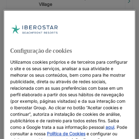
Village
A PARTIR DE
15
%
CÓDIGO PROMOCIONAL: LASTMINUTE
Iberostar Selection Marbella Coral
Beach
Configuração de cookies
ATÉ
20
%
Utilizamos cookies próprios e de terceiros para configurar
o site e os seus serviços, analisar a sua atividade e
CÓDIGO PROMOCIONAL: LASTMINUTE
melhorar os seus conteúdos, bem como para lhe mostrar
Iberostar Selection Anthelia
publicidade, direta ou através de redes sociais,
ATÉ
20
%
relacionada com as suas preferências com base em um
perfil elaborado a partir dos seus hábitos de navegação
(por exemplo, páginas visitadas) e da sua interação com
CÓDIGO PROMOCIONAL: LASTMINUTE
o Iberostar Group. Ao clicar no botão “Aceitar cookies e
Iberostar Selection Kantaoui Bay |
continuar”, autoriza a instalação de cookies de análise,
Sousse
publicitários e de rastreio para todos estes fins. Saiba
como a Google trata a sua informação pessoal
aqui
. Pode
ATÉ
0
€
consultar a nossa
Política de Cookies
e configurar ou