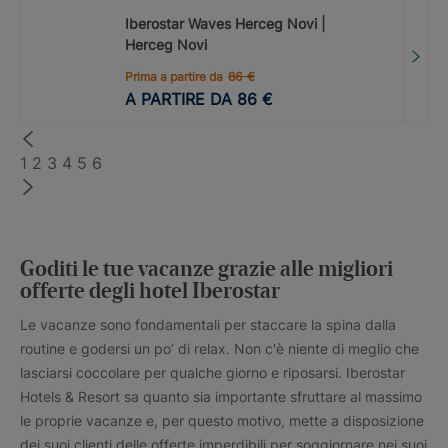
Iberostar Waves Herceg Novi |
Herceg Novi
Prima a partire da
86
€
A PARTIRE DA
86
€
1
2
3
4
5
6
Goditi le tue vacanze grazie alle migliori
offerte degli hotel Iberostar
Le vacanze sono fondamentali per staccare la spina dalla
routine e godersi un po’ di relax. Non c'è niente di meglio che
lasciarsi coccolare per qualche giorno e riposarsi. Iberostar
Hotels & Resort sa quanto sia importante sfruttare al massimo
le proprie vacanze e, per questo motivo, mette a disposizione
dei suoi clienti delle offerte imperdibili per soggiornare nei suoi