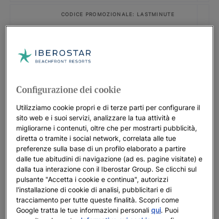
CODICE PROMOZIONALE: LASTMINUTE
Iberostar Selection Creta Marine
FINO A
30
%
CODICE PROMOZIONALE: SLAVIJA26
Iberostar Waves Slavija
Configurazione dei cookie
FINO A
35
%
Utilizziamo cookie propri e di terze parti per configurare il
sito web e i suoi servizi, analizzare la tua attività e
CODICE PROMOZIONALE: LISBOA26
migliorarne i contenuti, oltre che per mostrarti pubblicità,
Offerta speciale Lisbona 2026
diretta o tramite i social network, correlata alle tue
preferenze sulla base di un profilo elaborato a partire
FINO A
20
%
dalle tue abitudini di navigazione (ad es. pagine visitate) e
dalla tua interazione con il Iberostar Group. Se clicchi sul
CODICE PROMOZIONALE: LASTMINUTE
pulsante "Accetta i cookie e continua", autorizzi
l'installazione di cookie di analisi, pubblicitari e di
Iberostar Selection Marbella Coral
tracciamento per tutte queste finalità. Scopri come
Beach
Google tratta le tue informazioni personali
qui
. Puoi
FINO A
20
%