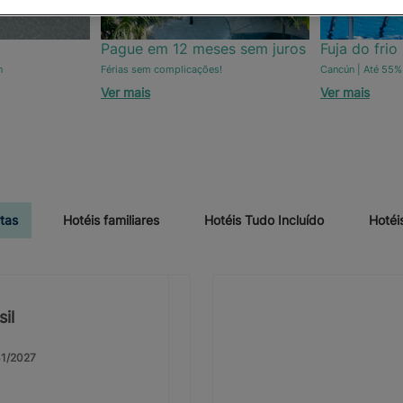
Pague em 12 meses sem juros
Fuja do frio
n
Férias sem complicações!
Cancún | Até 55%
Ver mais
Ver mais
tas
Hotéis familiares
Hotéis Tudo Incluído
Hotéi
sil
31/2027