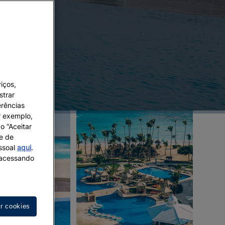
iços,
strar
erências
r exemplo,
o “Aceitar
 e de
essoal
aqui
.
s acessando
ar cookies