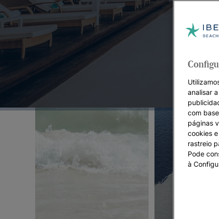
Ofertas em destaque:
Configu
Utilizamos
analisar 
publicida
com base 
páginas v
cookies e 
rastreio 
Pode cons
à Configu