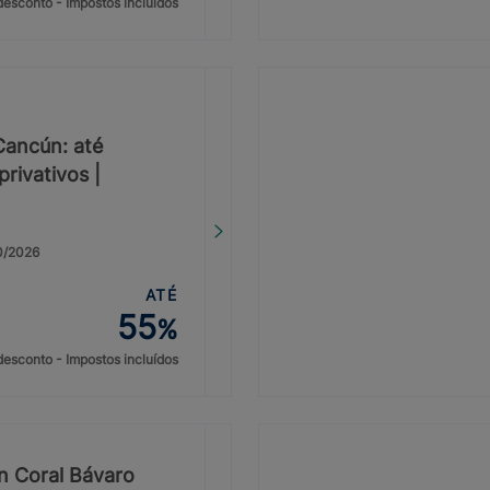
desconto - Impostos incluídos
 Cancún: até
rivativos |
20/2026
ATÉ
55
%
desconto - Impostos incluídos
on Coral Bávaro