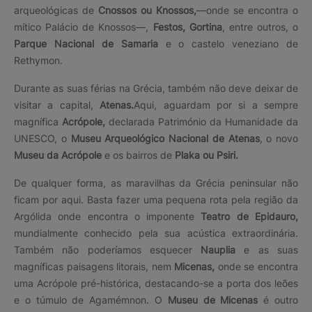
arqueológicas de
Cnossos ou Knossos,
—onde se encontra o
mítico Palácio de Knossos—,
Festos, Gortina
, entre outros, o
Parque Nacional de Samaria
e o castelo veneziano de
Rethymon.
Durante as suas férias na Grécia, também não deve deixar de
visitar a capital,
Atenas.
Aqui, aguardam por si a sempre
magnífica
Acrópole,
declarada Património da Humanidade da
UNESCO, o
Museu Arqueológico Nacional de Atenas
, o novo
Museu da Acrópole
e os bairros de
Plaka ou Psiri.
De qualquer forma, as maravilhas da Grécia peninsular não
ficam por aqui. Basta fazer uma pequena rota pela região da
Argólida onde encontra o imponente
Teatro de Epidauro,
mundialmente conhecido pela sua acústica extraordinária.
Também não poderíamos esquecer
Nauplia
e as suas
magníficas paisagens litorais, nem
Micenas,
onde se encontra
uma Acrópole pré-histórica, destacando-se a porta dos leões
e o túmulo de Agamémnon. O
Museu de Micenas
é outro