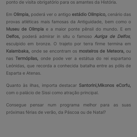
ponto de visita obrigatório para os amantes da História.
Em
Olimpia,
poderá ver o antigo
estádio Olímpico,
cenário das
provas atléticas mais famosas da Antiguidade, bem como o
Museu de Olimpia
e a maior ponte pênsil do mundo. E em
Delfos,
poderá admirar in situ o famoso
Auriga de Delfos
,
esculpido em bronze. O trajeto por terra firme termina em
Kalambaka,
onde se encontram os
mosteiros de Meteora,
ou
nas
Termópilas,
onde pode ver a estátua do rei espartano
Leónidas, que recorda a conhecida batalha entre as pólis de
Esparta e Atenas.
Quanto às ilhas, importa destacar
Santorini,
Mikonos e
Corfu,
com o palácio de Sissi como atração principal.
Consegue pensar num programa melhor para as suas
próximas férias de verão, da Páscoa ou de Natal?