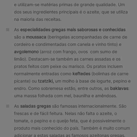
e utilizam-se matérias primas de grande qualidade. Um
dos seus ingredientes principais é o azeite, que se utiliza
na maioria das receitas.
As
especialidades gregas mais saborosas e conhecidas
são a
moussaca
(beringelas acompanhadas de carne de
cordeiro e condimentadas com canela e vinho tinto) e
avgolemono
(arroz com frango, ovos com sumo de
limão). Destacam-se também as carnes assadas e os
pratos feitos com peixe ou marisco. Os pratos incluem
normalmente entradas como
keftedes
(bolinhas de carne
picante) ou
tzatziki,
um molho à base de iogurte, pepino e
endro. Como sobremesa estão, entre outros, as
baklavas
:
uma massa folhada com mel, baunilha e amêndoas.
As
saladas gregas
são famosas internacionalmente. São
frescas e de fácil feitura. Nelas não falta o azeite, o
tomate, o pepino e o queijo feta, que é possivelmente o
produto mais conhecido do país. Também é muito comum
adicionar a estas saladas as famosos azeitonas gregas.