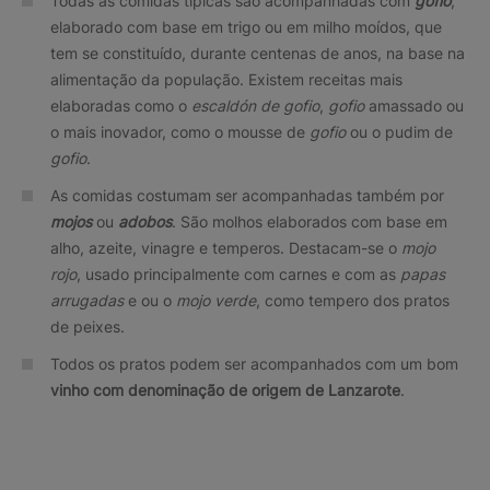
Todas as comidas típicas são acompanhadas com
gofio
,
elaborado com base em trigo ou em milho moídos, que
tem se constituído, durante centenas de anos, na base na
alimentação da população. Existem receitas mais
elaboradas como o
escaldón de gofio
,
gofio
amassado ou
o mais inovador, como o mousse de
gofio
ou o pudim de
gofio
.
As comidas costumam ser acompanhadas também por
mojos
ou
adobos
. São molhos elaborados com base em
alho, azeite, vinagre e temperos. Destacam-se o
mojo
rojo
, usado principalmente com carnes e com as
papas
arrugadas
e ou o
mojo verde
, como tempero dos pratos
de peixes.
Todos os pratos podem ser acompanhados com um bom
vinho com denominação de origem de Lanzarote
.