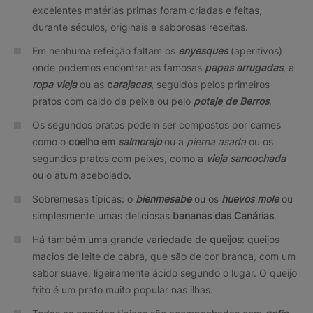
excelentes matérias primas foram criadas e feitas,
durante séculos, originais e saborosas receitas.
Em nenhuma refeição faltam os
enyesques
(aperitivos)
onde podemos encontrar as famosas
papas arrugadas
, a
ropa vieja
ou as
c
arajacas
, seguidos pelos primeiros
pratos com caldo de peixe ou pelo
potaje de Berros
.
Os segundos pratos podem ser compostos por carnes
como o
coelho em
salmorejo
ou a
pierna asada
ou os
segundos pratos com peixes, como a
vieja sancochada
ou o atum acebolado.
Sobremesas típicas: o
bienmesabe
ou os
huevos mole
ou
simplesmente umas deliciosas
bananas das Canárias
.
Há também uma grande variedade de
queijos
: queijos
macios de leite de cabra, que são de cor branca, com um
sabor suave, ligeiramente ácido segundo o lugar. O queijo
frito é um prato muito popular nas ilhas.