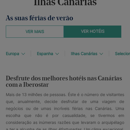
Ilhas Canárias
As suas férias de verão
VER HOTÉIS
VER MAIS
Europa
Espanha
Ilhas Canárias
Selecio
Desfrute dos melhores hotéis nas Canárias
com a Iberostar
Mais de 13 milhões de pessoas. Éste é o número de visitantes
que, anualmente, decide desfrutar de uma viagem de
negócios ou de umas incríveis férias nas Canárias. Uma
escolha que não é por casualidade, se tivermos em
consideração as inúmeras razões que levaram o arquipélago
a ter a alcunha de as
Ilhas Afortunadas.
Um clima excecional,