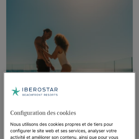
Ju
Tun
En 
Jusqu'à 30 % de réduction dans une sélection
d'hôtels
Configuration des cookies
Offres de dernière minute
En voir plus
Nous utilisons des cookies propres et de tiers pour
configurer le site web et ses services, analyser votre
activité et améliorer son contenu, ainsi que pour vous