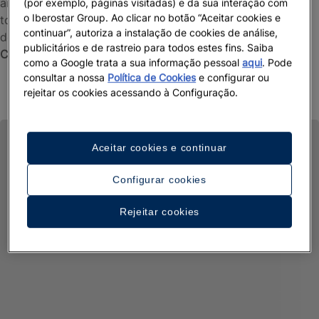
ambiente que você pode realizar em nossos hotéis e
(por exemplo, páginas visitadas) e da sua interação com
o Iberostar Group. Ao clicar no botão “Aceitar cookies e
todas as iniciativas que realizamos para cuidar de você e
continuar”, autoriza a instalação de cookies de análise,
do planeta. Descubra nosso movimento pioneiro
Wave of
publicitários e de rastreio para todos estes fins. Saiba
Change
.
como a Google trata a sua informação pessoal
aqui
. Pode
Ver mais
consultar a nossa
Política de Cookies
e configurar ou
rejeitar os cookies acessando à Configuração.
Aceitar cookies e continuar
Configurar cookies
Rejeitar cookies