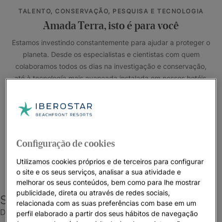
TALENTO, CONSERVAÇÃO, PESQUISA E TECNOLOGIA
Amada Terra, isto é para você
Estamos investindo constantemente para ajudar a proteger o
planeta. Desde os especialistas e cientistas com quem
colaboramos todos os dias na investigação e conservação,
até à tecnología mais avançada instalada em nossos hotéis.
Nossas ações valem mais do que palavras.
#Earth0ay2025 #lnvestlnOurPlanet
Configuração de cookies
Utilizamos cookies próprios e de terceiros para configurar
o site e os seus serviços, analisar a sua atividade e
melhorar os seus conteúdos, bem como para lhe mostrar
publicidade, direta ou através de redes sociais,
Suas férias mais sustentáveis
relacionada com as suas preferências com base em um
Descubra todas as atividades para melhorar o meio
perfil elaborado a partir dos seus hábitos de navegação