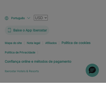
Moeda
Português
Baixe o App Iberostar
Politica de cookies
Mapa do site
Nota legal
Afiliados
Politica de Privacidade
Confiança online e métodos de pagamento
Iberostar Hotels & Resorts
Explorar hotel
RESERVE JÁ
A PARTIR DE
113
€