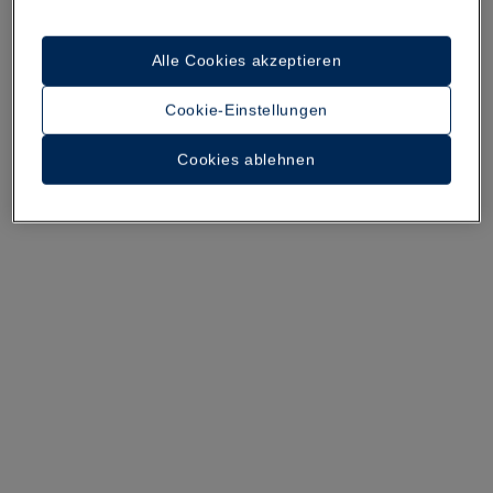
Ein Rundgang durch das Hotel
Alle Cookies akzeptieren
18 Fotos und Videos anzeigen
Cookie-Einstellungen
Cookies ablehnen