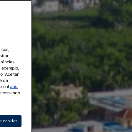
iços,
strar
erências
r exemplo,
o “Aceitar
 e de
essoal
aqui
.
s acessando
ar cookies