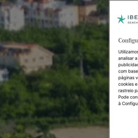
Configu
Utilizamos
analisar 
publicida
com base 
páginas v
cookies e 
rastreio 
Pode cons
à Configu