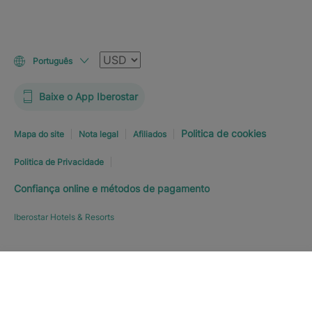
Moeda
Português
Baixe o App Iberostar
Politica de cookies
Mapa do site
Nota legal
Afiliados
Politica de Privacidade
Confiança online e métodos de pagamento
Iberostar Hotels & Resorts
Explorar hotel
RESERVE JÁ
A PARTIR DE
222
€