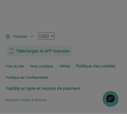
Devise
Français
Téléchargez la APP Iberostar
Politique des cookies
Plan du site
Note Juridique
Affiliés
Politique de Confidentialite
Fiabilité en ligne et moyens de paiement
Iberostar Hotels & Resorts
RÉSERVEZ MAINTENANT
À
Explorer l’hôtel