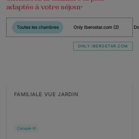
adaptée à votre séjour
Toutes les chambres
Only Iberostar.com (2)
Do
ONLY IBEROSTAR.COM
FAMILIALE VUE JARDIN
Canapé-lit