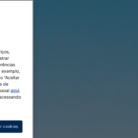
iços,
strar
erências
r exemplo,
o “Aceitar
 e de
essoal
aqui
.
s acessando
ar cookies