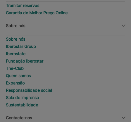
Tramitar reservas
Garantia de Melhor Preço Online
Sobre nós
Sobre nós
Iberostar Group
Iberostate
Fundação Iberostar
The-Club
Quem somos
Expansão
Responsabilidade social
Sala de imprensa
Sustentabilidade
Contacte-nos