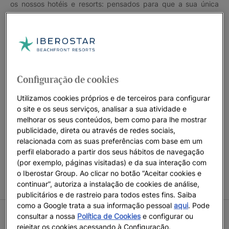
os nossos hotéis e resorts: pensados para que a sua única
preocupação seja desfrutar dos seus dias de descanso em
família.
Prepare-se para descobrir todos os hotéis familiares em
frente à praia, assim como todas as vantagens que lhe
oferecem.
Configuração de cookies
Utilizamos cookies próprios e de terceiros para configurar
o site e os seus serviços, analisar a sua atividade e
melhorar os seus conteúdos, bem como para lhe mostrar
CONDIÇÕES DA CAMPANHA ESTADIA DE CRIANÇAS GRÁTIS
publicidade, direta ou através de redes sociais,
Crianças acompanhadas por 2 adultos com estadia gratuita
relacionada com as suas preferências com base em um
apenas em quartos selecionados. Promoção sujeita a
perfil elaborado a partir dos seus hábitos de navegação
disponibilidade nas datas indicadas. A Iberostar reserva-se o
(por exemplo, páginas visitadas) e da sua interação com
direito de modificar ou cancelar parte ou a totalidade da
o Iberostar Group. Ao clicar no botão “Aceitar cookies e
promoção.
continuar”, autoriza a instalação de cookies de análise,
publicitários e de rastreio para todos estes fins. Saiba
como a Google trata a sua informação pessoal
aqui
. Pode
consultar a nossa
Política de Cookies
e configurar ou
CONDIÇÕES VERÃO 2026
rejeitar os cookies acessando à Configuração.