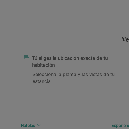
Tu dirección de e-mail
Acepto la
y los
Ve
Política de Privacidad
Términos y 
Suscribirme
Tú eliges la ubicación exacta de tu
habitación
¡Gracias por suscribirte!
Selecciona la planta y las vistas de tu
estancia
Revisa tu bandeja de correo para confirmar tu ema
Hoteles
Experien