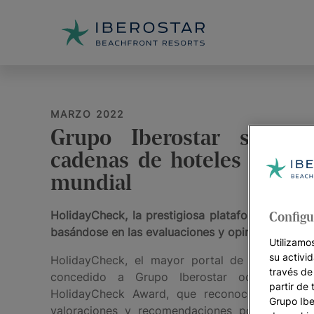
MARZO 2022
Grupo Iberostar se pos
cadenas de hoteles más di
mundial
HolidayCheck, la prestigiosa plataforma de via
Configu
basándose en las evaluaciones y opiniones de sus
Utilizamo
su activi
HolidayCheck, el mayor portal de viajes en l
través de
concedido a Grupo Iberostar ocho galard
partir de 
HolidayCheck Award, que reconoce a los hot
Grupo Iber
valoraciones y recomendaciones por parte d