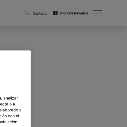
IHG One Rewards
Contacto
, analizar
recta o a
 elaborado a
ción con el
nstalación