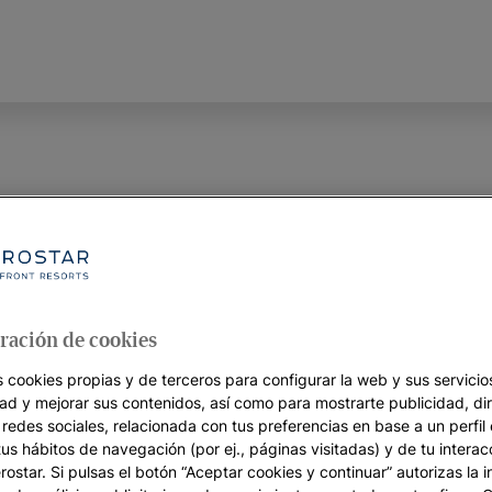
iciona entre las
stinguidas a nivel
jes, nos concede ocho galardones
ración de cookies
 usuarios.
s cookies propias y de terceros para configurar la web y sus servicios
dad y mejorar sus contenidos, así como para mostrarte publicidad, di
os países de habla alemana, ha
 redes sociales, relacionada con tus preferencias en base a un perfil
ones en sus premios anuales
tus hábitos de navegación (por ej., páginas visitadas) y de tu interac
eles que han recibido mejores
ostar. Si pulsas el botón “Aceptar cookies y continuar” autorizas la i
e sus usuarios. Más de 360.000