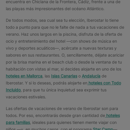
encuentra en Chiclana de la Frontera, Cádiz, frente a una de
las playas más impresionantes del océano Atlántico.
De todos modos, sea cual sea tu elección, Iberostar lo tiene
todo a punto para que no le falte de nada a tus vacaciones de
verano. Haz unos largos en la piscina, disfruta de la oferta de
ocio y entretenimiento del hotel —con shows de música en
vivo y deportes acuáticos—, acércate a nuevas texturas y
sabores en sus restaurantes. O, sencillamente, déjate acariciar
por la brisa marina en el beach club o desde la ventana de tu
habitación con vistas al mar, si decides alojarte en uno de los
hoteles en Mallorca
, las
Islas Canarias
o
Andalucía
de
Iberostar. Y si lo deseas, podrás alojarte en
hoteles con Todo
Incluido
, para que tu única inquietud sea exprimir tus
vacaciones estivales.
Las ofertas de vacaciones de verano de Iberostar son para
todos. Por eso, encontrarás desde gran cantidad de
hoteles
para familias
, ideales para quienes tienen mente viajar con
niños —y, en muchos casos, con el programa
Star Camp
—,