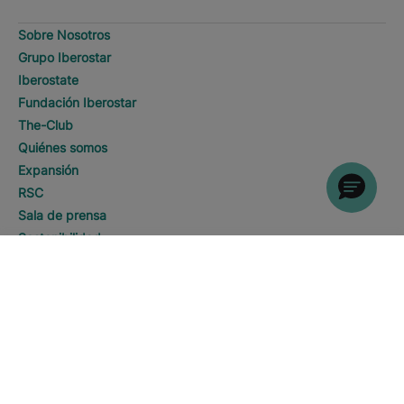
Sobre Nosotros
Grupo Iberostar
Iberostate
Fundación Iberostar
The-Club
Quiénes somos
Expansión
RSC
Sala de prensa
Sostenibilidad
DESCUBRE HOTELES
Llamar
Contacto
Información Legal