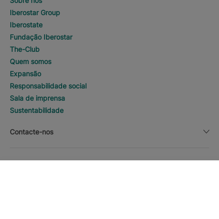
Sobre nós
Iberostar Group
Iberostate
Fundação Iberostar
The-Club
Quem somos
Expansão
Responsabilidade social
Sala de imprensa
Sustentabilidade
Contacte-nos
Nota Legal
DESCOBRIR HOTÉIS
Ligar