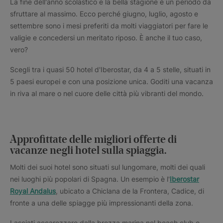
La fine dell'anno scolastico e la bella stagione è un periodo da
sfruttare al massimo. Ecco perché giugno, luglio, agosto e
settembre sono i mesi preferiti da molti viaggiatori per fare le
valigie e concedersi un meritato riposo. È anche il tuo caso,
vero?
Scegli tra i quasi 50 hotel d'Iberostar, da 4 a 5 stelle, situati in
5 paesi europei e con una posizione unica. Goditi una vacanza
in riva al mare o nel cuore delle città più vibranti del mondo.
Approfittate delle migliori offerte di
vacanze negli hotel sulla spiaggia.
Molti dei suoi hotel sono situati sul lungomare, molti dei quali
nei luoghi più popolari di Spagna. Un esempio è l'
Iberostar
Royal Andalus
, ubicato a Chiclana de la Frontera, Cadice, di
fronte a una delle spiagge più impressionanti della zona.
Lasciati accarezzare dalla brezza marina nel beach club o