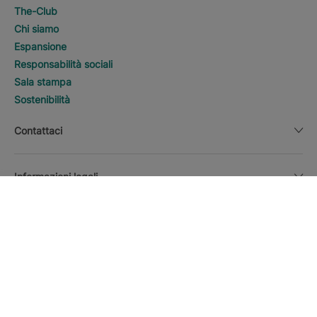
The-Club
Chi siamo
Espansione
Responsabilità sociali
Sala stampa
Sostenibilità
Contattaci
Informazioni legali
SCOPRI HOTEL
Chiama
Valuta
Italiano