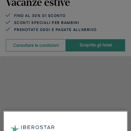
Vacanze estive
FINO AL 30% DI SCONTO
SCONTI SPECIALI PER BAMBINI
PRENOTATE OGGI E PAGATE ALL’ARRIVO
Scoprite gli hotel
Consultare le condizioni