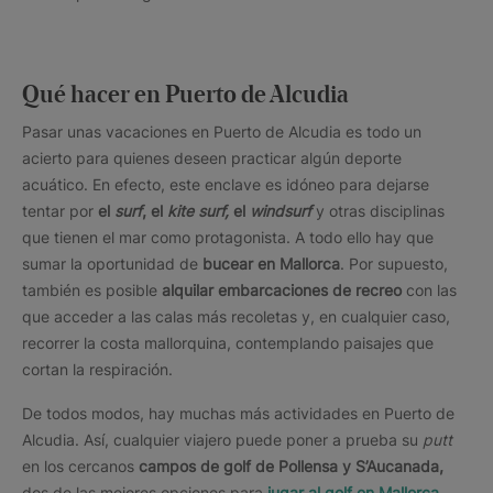
Qué hacer en Puerto de Alcudia
Pasar unas vacaciones en Puerto de Alcudia es todo un
acierto para quienes deseen practicar algún deporte
acuático. En efecto, este enclave es idóneo para dejarse
tentar por
el
surf
, el
kite surf,
el
windsurf
y otras disciplinas
que tienen el mar como protagonista. A todo ello hay que
sumar la oportunidad de
bucear en Mallorca
. Por supuesto,
también es posible
alquilar embarcaciones de recreo
con las
que acceder a las calas más recoletas y, en cualquier caso,
recorrer la costa mallorquina, contemplando paisajes que
cortan la respiración.
De todos modos, hay muchas más actividades en Puerto de
Alcudia. Así, cualquier viajero puede poner a prueba su
putt
en los cercanos
campos de golf de Pollensa y S’Aucanada,
dos de las mejores opciones para
jugar al golf en Mallorca
.