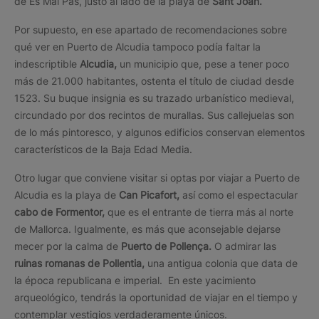
de Es Mal Pas, justo al lado de la playa de
Sant Joan.
Por supuesto, en ese apartado de recomendaciones sobre
qué ver en Puerto de Alcudia tampoco podía faltar la
indescriptible
Alcudia,
un municipio que, pese a tener poco
más de 21.000 habitantes, ostenta el título de ciudad desde
1523. Su buque insignia es su trazado urbanístico medieval,
circundado por dos recintos de murallas. Sus callejuelas son
de lo más pintoresco, y algunos edificios conservan elementos
característicos de la Baja Edad Media.
Otro lugar que conviene visitar si optas por viajar a Puerto de
Alcudia es la playa de
Can Picafort,
así como el espectacular
cabo de Formentor,
que es el entrante de tierra más al norte
de Mallorca. Igualmente, es más que aconsejable dejarse
mecer por la calma de
Puerto de Pollença.
O admirar las
ruinas romanas de Pollentia,
una antigua colonia que data de
la época republicana e imperial. En este yacimiento
arqueológico, tendrás la oportunidad de viajar en el tiempo y
contemplar vestigios verdaderamente únicos.