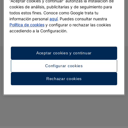
“Aceptar cookies y continuar” autorizas la instalación de
completas instalaciones para el cuidado de tu bicicleta y una
cookies de análisis, publicitarias y de seguimiento para
ubicación perfecta para conocer la capital de Mallorca.
todos estos fines. Conoce como Google trata tu
información personal
aquí
. Puedes consultar nuestra
Política de cookies
y configurar o rechazar las cookies
accediendo a la Configuración.
Aceptar cookies y continuar
Configurar cookies
Rechazar cookies