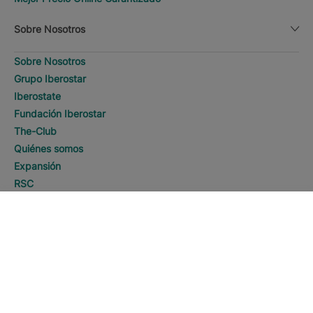
Sobre Nosotros
Sobre Nosotros
Grupo Iberostar
Iberostate
Fundación Iberostar
The-Club
Quiénes somos
Expansión
RSC
Sala de prensa
BUSCAR
Llamar
Sostenibilidad
Contacto
Información Legal