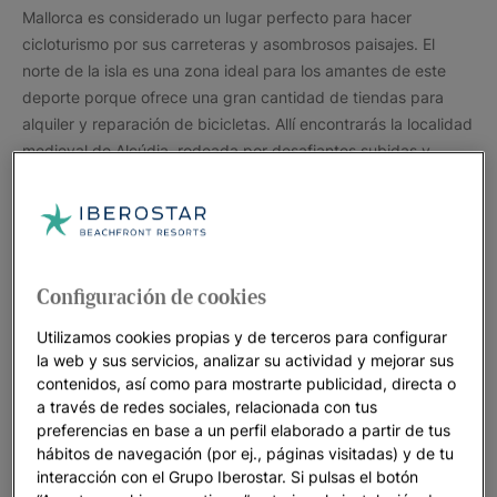
Mallorca es considerado un lugar perfecto para hacer
cicloturismo por sus carreteras y asombrosos paisajes. El
norte de la isla es una zona ideal para los amantes de este
deporte porque ofrece una gran cantidad de tiendas para
alquiler y reparación de bicicletas. Allí encontrarás la localidad
medieval de Alcúdia, rodeada por desafiantes subidas y
bajadas y ubicada en un punto estratégico para comenzar tu
aventura.
Si te alojas en el norte de Mallorca, puedes hacerlo en alguno
de nuestros hoteles como
Iberostar Alcudia Park
,
Configuración de cookies
Iberostar Playa de Muro
e
Iberostar Selection Playa de Muro
Village
que cuentan con instalaciones para ciclistas y vistas
Utilizamos cookies propias y de terceros para configurar
privilegiadas para que recargues energías después de
la web y sus servicios, analizar su actividad y mejorar sus
recorrer las fantásticas rutas que rodean esta zona de la isla.
contenidos, así como para mostrarte publicidad, directa o
a través de redes sociales, relacionada con tus
Si deseas estar más cerca de la ciudad de Palma, encontrarás
preferencias en base a un perfil elaborado a partir de tus
diversas rutas saliendo desde Playa de Palma. Puedes
hábitos de navegación (por ej., páginas visitadas) y de tu
interacción con el Grupo Iberostar. Si pulsas el botón
alojarte en
Iberostar Waves Cristina
que ofrece las más