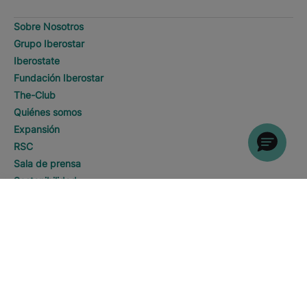
Sobre Nosotros
Grupo Iberostar
Iberostate
Fundación Iberostar
The-Club
Quiénes somos
Expansión
RSC
Sala de prensa
Sostenibilidad
DESCUBRE HOTELES
Llamar
Contacto
Información Legal