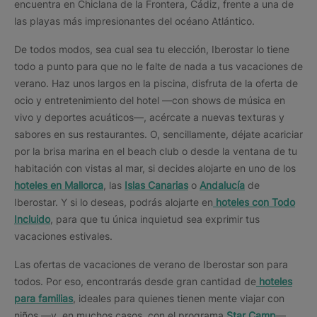
encuentra en Chiclana de la Frontera, Cádiz, frente a una de
las playas más impresionantes del océano Atlántico.
De todos modos, sea cual sea tu elección, Iberostar lo tiene
todo a punto para que no le falte de nada a tus vacaciones de
verano. Haz unos largos en la piscina, disfruta de la oferta de
ocio y entretenimiento del hotel —con shows de música en
vivo y deportes acuáticos—, acércate a nuevas texturas y
sabores en sus restaurantes. O, sencillamente, déjate acariciar
por la brisa marina en el beach club o desde la ventana de tu
habitación con vistas al mar, si decides alojarte en uno de los
hoteles en Mallorca
, las
Islas Canarias
o
Andalucía
de
Iberostar. Y si lo deseas, podrás alojarte en
hoteles con Todo
Incluido
, para que tu única inquietud sea exprimir tus
vacaciones estivales.
Las ofertas de vacaciones de verano de Iberostar son para
todos. Por eso, encontrarás desde gran cantidad de
hoteles
para familias
, ideales para quienes tienen mente viajar con
niños —y, en muchos casos, con el programa
Star Camp
—,