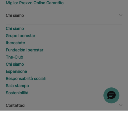
Miglior Prezzo Online Garantito
Chi siamo
Chi siamo
Grupo Iberostar
Iberostate
Fundación Iberostar
The-Club
Chi siamo
Espansione
Responsabilità sociali
Sala stampa
Sostenibilità
Contattaci
SCOPRI HOTEL
Chiama
Informazioni legali