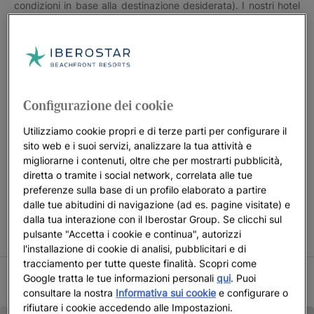
condizioni in base alla destinazione desiderata). I nostri hotel
e resort sono così: pensati affinché la vostra unica
preoccupazione sia approfittare al massimo delle vostre
giornate di riposo in famiglia.
Preparatevi a scoprire tutti gli hotel familiari in prima linea sul
mare e a conoscere tutti i vantaggi che vi offrono.
Configurazione dei cookie
Utilizziamo cookie propri e di terze parti per configurare il
sito web e i suoi servizi, analizzare la tua attività e
migliorarne i contenuti, oltre che per mostrarti pubblicità,
CONDIZIONI DELL’OFFERTA SOGGIORNO BAMBINI GRATIS
diretta o tramite i social network, correlata alle tue
Bambini accompagnati da 2 adulti soggiornano gratuitamente
preferenze sulla base di un profilo elaborato a partire
solo in camere selezionate. Offerta soggetta a disponibilità
dalle tue abitudini di navigazione (ad es. pagine visitate) e
nelle date indicate. Iberostar si riserva il diritto di modificare o
dalla tua interazione con il Iberostar Group. Se clicchi sul
pulsante "Accetta i cookie e continua", autorizzi
annullare in parte o totalmente la promozione.
l'installazione di cookie di analisi, pubblicitari e di
tracciamento per tutte queste finalità. Scopri come
Google tratta le tue informazioni personali
qui
. Puoi
CONDIZIONI ESTATE 2026
consultare la nostra
Informativa sui cookie
e configurare o
rifiutare i cookie accedendo alle Impostazioni.