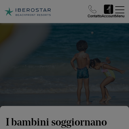
Contatto
Account
Menu
I bambini soggiornano