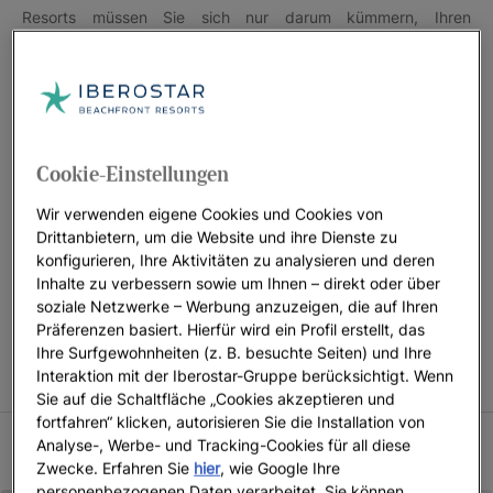
Resorts müssen Sie sich nur darum kümmern, Ihren
Familienurlaub in vollen Zügen zu genießen.
Machen Sie sich bereit und entdecken Sie alle unsere
Familienhotels in direkter Strandlage sowie alle von uns
angebotenen Vorteile.
Cookie-Einstellungen
Wir verwenden eigene Cookies und Cookies von
Drittanbietern, um die Website und ihre Dienste zu
BEDINGUNGEN DER KINDER-ÜBERNACHTEN-KOSTENLOS-
konfigurieren, Ihre Aktivitäten zu analysieren und deren
AKTION Kinder in Begleitung von 2 Erwachsenen übernachten
Inhalte zu verbessern sowie um Ihnen – direkt oder über
kostenlos, nur in ausgewählten Zimmern. Die Aktion ist
soziale Netzwerke – Werbung anzuzeigen, die auf Ihren
abhängig von der Verfügbarkeit an den angegebenen
Präferenzen basiert. Hierfür wird ein Profil erstellt, das
Terminen. Iberostar behält sich das Recht vor, die Aktion ganz
Ihre Surfgewohnheiten (z. B. besuchte Seiten) und Ihre
Interaktion mit der Iberostar-Gruppe berücksichtigt. Wenn
oder teilweise zu ändern oder zu stornieren.
Sie auf die Schaltfläche „Cookies akzeptieren und
fortfahren“ klicken, autorisieren Sie die Installation von
Analyse-, Werbe- und Tracking-Cookies für all diese
BEDINGUNGEN SOMMER 2026
Zwecke. Erfahren Sie
hier
, wie Google Ihre
personenbezogenen Daten verarbeitet. Sie können