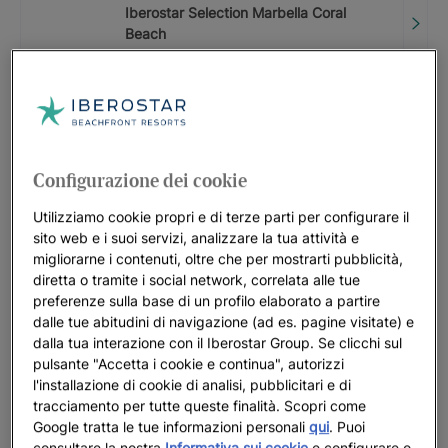
Iberostar Selection Marbella Coral
Beach
FINO A
20
%
CODICE PROMOZIONALE: LASTMINUTE
Iberostar Selection Anthelia
FINO A
20
%
Configurazione dei cookie
Utilizziamo cookie propri e di terze parti per configurare il
CODICE PROMOZIONALE: LASTMINUTE
sito web e i suoi servizi, analizzare la tua attività e
Iberostar Selection Kantaoui Bay |
migliorarne i contenuti, oltre che per mostrarti pubblicità,
Sousse
diretta o tramite i social network, correlata alle tue
preferenze sulla base di un profilo elaborato a partire
FINO A
SFR
0
dalle tue abitudini di navigazione (ad es. pagine visitate) e
dalla tua interazione con il Iberostar Group. Se clicchi sul
CODICE PROMOZIONALE: LASTMINUTE
pulsante "Accetta i cookie e continua", autorizzi
l'installazione di cookie di analisi, pubblicitari e di
Iberostar Selection Creta Marine
tracciamento per tutte queste finalità. Scopri come
FINO A
30
%
Google tratta le tue informazioni personali
qui
. Puoi
consultare la nostra
Informativa sui cookie
e configurare o