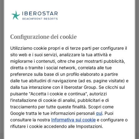
Scoprite i nostri hotel dotati di strutture
Star Prestige
Configurazione dei cookie
Guarda 9 foto e video
Utilizziamo cookie propri e di terze parti per configurare il
sito web e i suoi servizi, analizzare la tua attività e
migliorarne i contenuti, oltre che per mostrarti pubblicità,
diretta o tramite i social network, correlata alle tue
Guarda altre foto
preferenze sulla base di un profilo elaborato a partire
dalle tue abitudini di navigazione (ad es. pagine visitate) e
dalla tua interazione con il Iberostar Group. Se clicchi sul
pulsante "Accetta i cookie e continua", autorizzi
l'installazione di cookie di analisi, pubblicitari e di
tracciamento per tutte queste finalità. Scopri come
Google tratta le tue informazioni personali
qui
. Puoi
consultare la nostra
Informativa sui cookie
e configurare o
rifiutare i cookie accedendo alle Impostazioni.