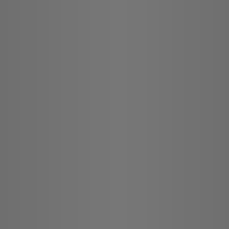
Palace
del Sol
Park
Scoprire di
più
Suites
Maggiori
Maggiori
informazioni
informazioni
Maggiori
informazioni