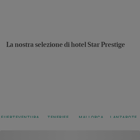
La nostra selezione di hotel Star Prestige
FUERTEVENTURA
TENERIFE
MALLORCA
LANZAROTE
Iberostar
Iberostar
Iberostar
Iberostar
Selection
Selection
Selection
Selection
Fuerteventura
Sábila
Jardín
Lanzarote