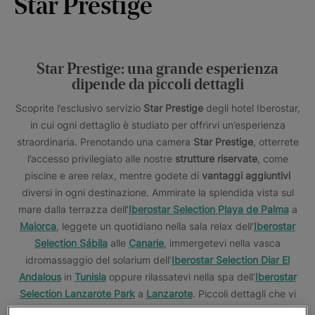
Star Prestige
Star Prestige: una grande esperienza
dipende da piccoli dettagli
Scoprite l’esclusivo servizio
Star Prestige
degli hotel Iberostar,
in cui ogni dettaglio è studiato per offrirvi un’esperienza
straordinaria. Prenotando una camera
Star Prestige
, otterrete
l’accesso privilegiato alle nostre
strutture riservate
, come
piscine e aree relax, mentre godete di
vantaggi aggiuntivi
diversi in ogni destinazione. Ammirate la splendida vista sul
mare dalla terrazza dell’
Iberostar Selection Playa de Palma
a
Maiorca
, leggete un quotidiano nella sala relax dell’
Iberostar
Selection Sábila
alle
Canarie
, immergetevi nella vasca
idromassaggio del solarium dell’
Iberostar Selection Diar El
Andalous
in
Tunisia
oppure rilassatevi nella spa dell’
Iberostar
Selection Lanzarote Park
a
Lanzarote
. Piccoli dettagli che vi
faranno sentire unici.