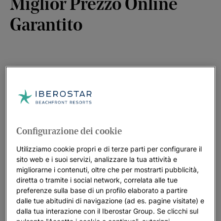
Miglior Prezzo Online
Garantito
Prenotando le vostre vacanze su Iberostar.com, otterrete
sempre il
Miglior Prezzo Online Garantito
. Se però trovate un
prezzo più basso, applicheremo quel prezzo e vi offriremo un
5% di sconto aggiuntivo
.
Dovete soltanto seguire questi semplici passaggi per
Configurazione dei cookie
effettuare la prenotazione a un prezzo ancora più basso di
Utilizziamo cookie propri e di terze parti per configurare il
quello che avevate previsto:
sito web e i suoi servizi, analizzare la tua attività e
Compilate
il modulo
. È semplicissimo!
migliorarne i contenuti, oltre che per mostrarti pubblicità,
diretta o tramite i social network, correlata alle tue
Se la vostra richiesta rispetta i termini e le condizioni del
preferenze sulla base di un profilo elaborato a partire
Miglior Prezzo Online Garantito, vi invieremo la conferma
dalle tue abitudini di navigazione (ad es. pagine visitate) e
entro un termine massimo di 2 giorni.
dalla tua interazione con il Iberostar Group. Se clicchi sul