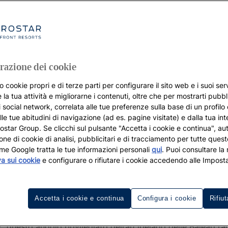
razione dei cookie
o cookie propri e di terze parti per configurare il sito web e i suoi serv
 la tua attività e migliorarne i contenuti, oltre che per mostrarti pubbli
i social network, correlata alle tue preferenze sulla base di un profilo
lle tue abitudini di navigazione (ad es. pagine visitate) e dalla tua in
rostar Group. Se clicchi sul pulsante "Accetta i cookie e continua", aut
zione di cookie di analisi, pubblicitari e di tracciamento per tutte queste
me Google tratta le tue informazioni personali
qui
. Puoi consultare la
va sui cookie
e configurare o rifiutare i cookie accedendo alle Imposta
 Iberostar a Maiorca e godetevi le
Accetta i cookie e continua
Configura i cookie
Rifiut
entazioni. Comunemente nota come l’
isola della calma
,
Maio
2, questo angolo privilegiato dell’arcipelago delle Baleari 