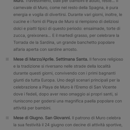
Muro.
Travestimenti, balli per bambini e adulti, feste… Il
carnevale di Muro, come nel resto della Spagna, è pura
energia e voglia di divertirsi. Durante vari giorni, inoltre, le
cucine e i forni di Playa de Muro si riempiono di deliziosi
dolci e piatti tipici di questo periodo: ensaimade, torte di
zucca, greixonera… E il martedì grasso, per celebrare la
Torrada de la Sardina, un grande banchetto popolare
all’aria aperta con sardine arrosto.
Mese di Marzo/Aprile.
Settimana Santa.
Il fervore religioso
e la tradizione si riversano nelle strade della località
durante questi giorni, convivendo con i primi bagnanti
giunti da tutta Europa. Uno degli scenari principali per la
celebrazione a Playa de Muro è l’Eremo di San Vicente
dove i fedeli, dopo aver reso omaggio ai propri santi, si
riuniscono per godersi una magnifica paella popolare con
attività per bambini.
Mese di Giugno. San Giovanni.
Il patrono di Muro celebra
la sua festività il 24 giugno con decine di attività sportive,