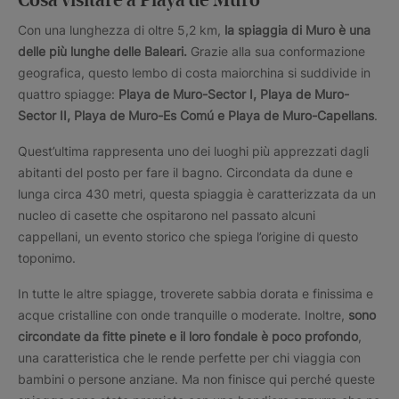
Cosa visitare a Playa de Muro
Con una lunghezza di oltre 5,2 km,
la spiaggia di Muro è una
delle più lunghe delle Baleari.
Grazie alla sua conformazione
geografica, questo lembo di costa maiorchina si suddivide in
quattro spiagge:
Playa de Muro-Sector I, Playa de Muro-
Sector II, Playa de Muro-Es Comú e Playa de Muro-Capellans
.
Quest’ultima rappresenta uno dei luoghi più apprezzati dagli
abitanti del posto per fare il bagno. Circondata da dune e
lunga circa 430 metri, questa spiaggia è caratterizzata da un
nucleo di casette che ospitarono nel passato alcuni
cappellani, un evento storico che spiega l’origine di questo
toponimo.
In tutte le altre spiagge, troverete sabbia dorata e finissima e
acque cristalline con onde tranquille o moderate. Inoltre,
sono
circondate da fitte pinete e il loro fondale è poco profondo
,
una caratteristica che le rende perfette per chi viaggia con
bambini o persone anziane. Ma non finisce qui perché queste