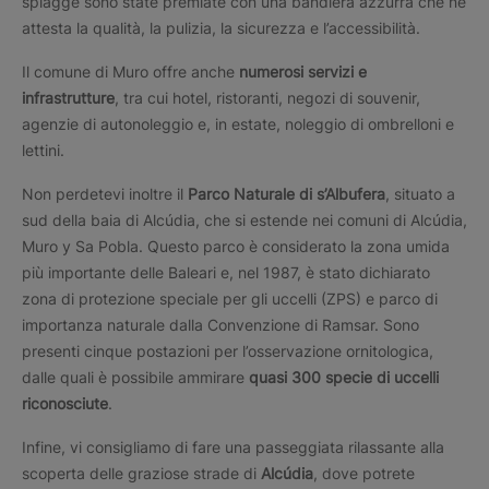
spiagge sono state premiate con una bandiera azzurra che ne
attesta la qualità, la pulizia, la sicurezza e l’accessibilità.
Il comune di Muro offre anche
numerosi servizi e
infrastrutture
, tra cui hotel, ristoranti, negozi di souvenir,
agenzie di autonoleggio e, in estate, noleggio di ombrelloni e
lettini.
Non perdetevi inoltre il
Parco Naturale di s’Albufera
, situato a
sud della baia di Alcúdia, che si estende nei comuni di Alcúdia,
Muro y Sa Pobla. Questo parco è considerato la zona umida
più importante delle Baleari e, nel 1987, è stato dichiarato
zona di protezione speciale per gli uccelli (ZPS) e parco di
importanza naturale dalla Convenzione di Ramsar. Sono
presenti cinque postazioni per l’osservazione ornitologica,
dalle quali è possibile ammirare
quasi 300 specie di uccelli
riconosciute
.
Infine, vi consigliamo di fare una passeggiata rilassante alla
scoperta delle graziose strade di
Alcúdia
, dove potrete