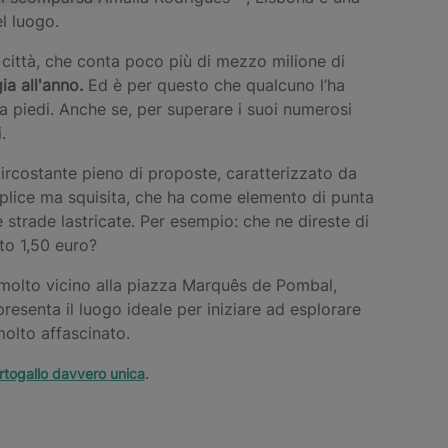
l luogo.
 città, che conta poco più di mezzo milione di
ia all'anno.
Ed è per questo che qualcuno l’ha
 a piedi. Anche se, per superare i suoi numerosi
.
ircostante pieno di proposte, caratterizzato da
lice ma squisita, che ha come elemento di punta
e strade lastricate. Per esempio: che ne direste di
to 1,50 euro?
 molto vicino alla piazza Marquês de Pombal,
esenta il luogo ideale per iniziare ad esplorare
olto affascinato.
.
rtogallo davvero unica