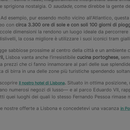
he sprigiona nostalgia. O
saudade
, come direbbe la gente de
 Ad esempio, pur essendo molto vicino all'Atlantico, questa
neo con
circa
3.300 ore di sole e con soli 100 giorni di piogg
 piccole dimensioni la rendono un luogo ideale da percorrere
dislivelli, la cosa migliore è utilizzare i suoi iconici tram gialli
e sabbiose prossime al centro della città e un ambiente c
il,
Lisboa vanta anche l’irresistibile
cucina portoghese,
semp
to a prezzi che ci fanno innamorare al pari delle sue splendid
ta di birra in una delle zone più turistiche spendendo soltan
 scoprire
.
Situato in ottima posizione,
il nostro
hotel di Lisbona
iano numerosi negozi di lusso— e al parco Eduardo VII, rappr
i quei luoghi dei quali lo stesso Fernando Pessoa rimase m
lle nostre offerte a Lisbona e concedetevi una vacanza
in Po