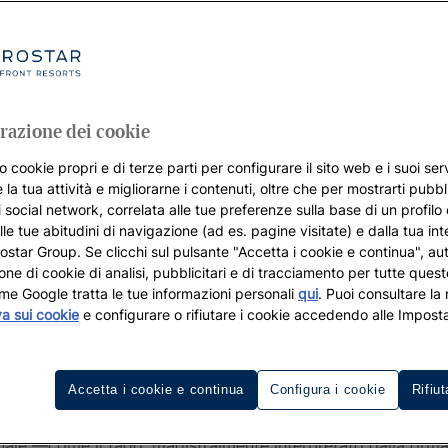
razione dei cookie
o cookie propri e di terze parti per configurare il sito web e i suoi serv
 la tua attività e migliorarne i contenuti, oltre che per mostrarti pubbli
i social network, correlata alle tue preferenze sulla base di un profilo
lle tue abitudini di navigazione (ad es. pagine visitate) e dalla tua in
rostar Group. Se clicchi sul pulsante "Accetta i cookie e continua", aut
zione di cookie di analisi, pubblicitari e di tracciamento per tutte queste
me Google tratta le tue informazioni personali
qui
. Puoi consultare la
va sui cookie
e configurare o rifiutare i cookie accedendo alle Imposta
Prenotate il vostro hotel a Lisbon
Accetta i cookie e continua
Configura i cookie
Rifiut
i suscitare tante emozioni come Lisbona. Per la bellezza dec
onale —come il fado, magistralmente interpretato dalla or