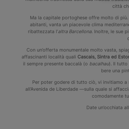
città c
Ma la capitale portoghese offre molto di più.
abitanti, vanta un piacevole clima mediterra
ribattezzata l’
altra Barcellona
. Inoltre, le sue
Con un’offerta monumentale molto vasta, spiagg
affascinanti località quali
Cascais, Sintra ed Estor
il sempre presente baccalà (o
bacalhau
). Il tut
bere una pin
Per poter godere di tutto ciò, vi invitiamo a
all’Avenida de Liberdade —sulla quale si affacc
comodamente tutt
Date un’occhiata a