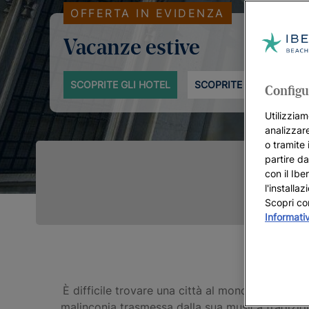
OFFERTA IN EVIDENZA
Vacanze estive
SCOPRITE GLI HOTEL
SCOPRITE DI PIÙ
Configu
Utilizziam
analizzare
o tramite 
partire da
con il Ibe
l'installa
Scopri co
Informati
È difficile trovare una città al mondo capace d
malinconia trasmessa dalla sua musica tradizi