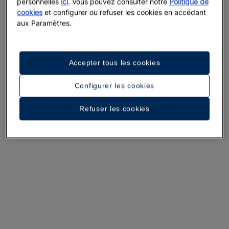
personnelles
ici
. Vous pouvez consulter notre
Politique de
cookies
et configurer ou refuser les cookies en accédant
aux Paramètres.
Une promenade dans l’hôtel
Accepter tous les cookies
Voir 34 photos et vidéos
Configurer les cookies
Refuser les cookies