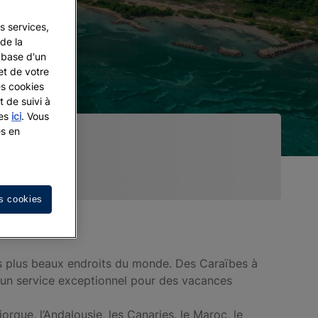
s services,
de la
a base d'un
et de votre
es cookies
t de suivi à
les
ici
. Vous
es en
s cookies
des plus beaux endroits du monde. Des Caraïbes à
 un service exceptionnel pour des vacances
rque, l’Andalousie, les Canaries, le Maroc, le