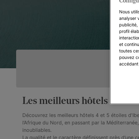
Configu
Nous utili
analyser 
publicité
profil éla
interacti
et continu
toutes ce
pouvez co
accédant
Les meilleurs hôtels dans l
Découvrez les meilleurs hôtels 4 et 5 étoiles d'I
l’Afrique du Nord, en passant par la Méditerranée
inoubliables.
La qualité et le caractère définissent près d’une 