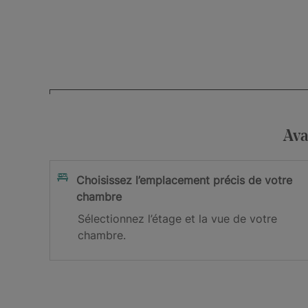
Votre adresse mail
J’accepte la
et les
Ava
politique de confidentialité
cond
Je m’inscris
Choisissez l’emplacement précis de votre
chambre
Vous êtes désormais abonné(e) à not
Sélectionnez l’étage et la vue de votre
chambre.
Veuillez vérifier votre boîte de réception afin de