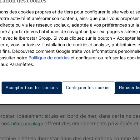
ration des cookies
sons des cookies propres et de tiers pour configurer le site web et se
votre activité et améliorer son contenu, ainsi que pour vous proposer 
, directe ou via les réseaux sociaux, adaptée à vos préférences sur l
boré à partir de vos habitudes de navigation (par ex. pages visitées) 
on avec le Iberostar Group. Si vous cliquez sur le bouton « Accepter l
er », vous autorisez l'installation de cookies d'analyse, publicitaires e
s fins. Découvrez comment Google traite vos informations personnel
nsulter notre
Politique de cookies
et configurer ou refuser les cooki
 aux Paramètres.
Accepter tous les cookies
Configurer les cookies
Refuser le
es meilleures destinations
berostar, idéalement situés en bord de mer, dans certains 
, nos
offrent des emplacements privilégiés et
hôtels de plage
centaine d’hôtels Iberostar dans des destinations comme Majo