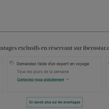
.
ntages exclusifs en réservant sur iberostar
itions générales
Demandez l’aide d’un expert en voyage
Tous les jours de la semaine
re newsletter !
Contactez-nous gratuitement
 confirmer votre adresse email.
En savoir plus sur les avantages