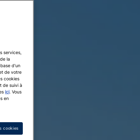
s services,
de la
a base d'un
et de votre
es cookies
t de suivi à
les
ici
. Vous
es en
s cookies