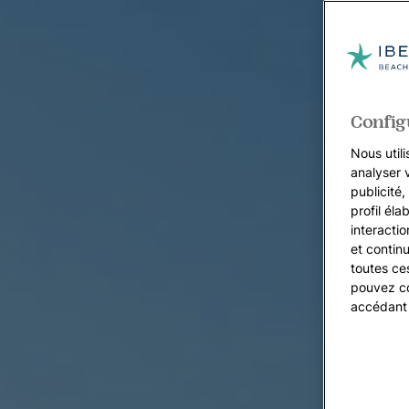
Config
Nous utili
analyser 
publicité
profil éla
interacti
et continu
toutes ce
pouvez co
accédant