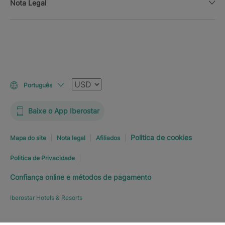
Nota Legal
Moeda
Português
Baixe o App Iberostar
Politica de cookies
Mapa do site
Nota legal
Afiliados
Politica de Privacidade
Confiança online e métodos de pagamento
Iberostar Hotels & Resorts