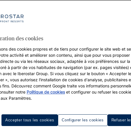
ration des cookies
sons des cookies propres et de tiers pour configurer le site web et se
votre activité et améliorer son contenu, ainsi que pour vous proposer 
, directe ou via les réseaux sociaux, adaptée à vos préférences sur l
boré à partir de vos habitudes de navigation (par ex. pages visitées) 
on avec le Iberostar Group. Si vous cliquez sur le bouton « Accepter l
er », vous autorisez l'installation de cookies d'analyse, publicitaires e
s fins. Découvrez comment Google traite vos informations personnel
nsulter notre
Politique de cookies
et configurer ou refuser les cooki
Hôtels 4 étoiles à Tenerife
 aux Paramètres.
cadre idéal pour vivre des vacances mémorables dans des
hôtel
chesse de sa gastronomie, chaque détail est pensé pour que v
Accepter tous les cookies
Configurer les cookies
Refuser le
es modernes, de piscines impressionnantes et de services 