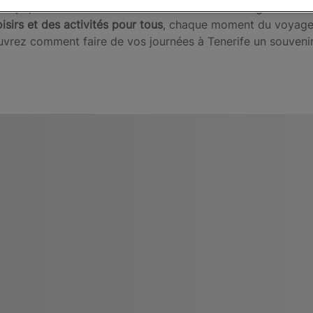
roupe, les
hôtels 4 étoiles à Tenerife
offrent une grande var
isirs et des activités pour tous
, chaque moment du voyage 
uvrez comment faire de vos journées à Tenerife un souvenir