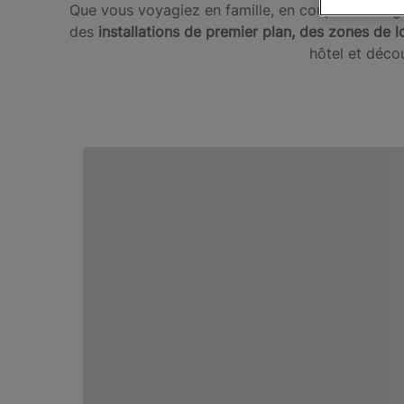
Que vous voyagiez en famille, en couple ou en g
des
installations de premier plan, des zones de lo
hôtel et déco