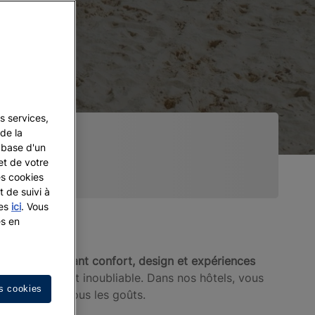
s services,
de la
a base d'un
et de votre
es cookies
t de suivi à
les
ici
. Vous
es en
s 4 étoiles alliant confort, design et expériences
otre séjour soit inoubliable. Dans nos hôtels, vous
s cookies
conçus pour tous les goûts.