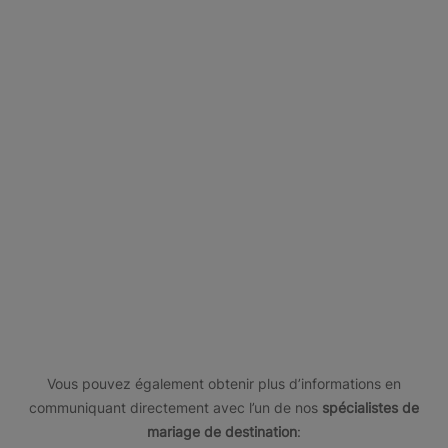
A la recherche d'une autre destination pour
Aruba
Brésil
Jamaïque
Mexique
votre mariage caribéen ?
En
En
En
En
voir
voir
savoir
savoir
plus
plus
plus
plus
Vous pouvez également obtenir plus d’informations en
communiquant directement avec l’un de nos
spécialistes de
mariage de destination
: