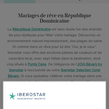
Mariages de rêve en République
Dominicaine
La
République Dominicaine
est sans doute l’un des endroits
les plus idylliques pour fêter votre mariage. Découvrez un
environnement naturel impressionnant, des plages de sable
fin comme dans un rêve pour lui dire “Oui, je le veux”.
Iberostar vous offre des enclaves pleines de couleurs et de
caractère local, avec sept hôtels dans la destination, dont
cinq situés à
Punta Cana
. De l'élégance de l'
JOIA Bávaro by
Iberostar
à l'exclusivité de notre
Iberostar Selection Coral
Bávaro
. Si vous souhaitez célébrer votre mariage dans une
ambiance familiale, découvrez notre
Iberostar Waves
Dominicana
. Un hôtel qui abrite le premier laboratoire de
coraux des Caraïbes et qui a inspiré la création d'Ever Green
Weddings.
À
Bayahibe
, vous trouverez un refuge pittoresque regorgeant