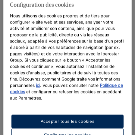
Configuration des cookies
d'animaux sauvages, de flore, de faune et un phare
surplombant les eaux cristallines des Caraïbes. Sans aucun
Nous utilisons des cookies propres et de tiers pour
doute,
Iberostar Selection Hacienda Dominicus
est un endroit
configurer le site web et ses services, analyser votre
activité et améliorer son contenu, ainsi que pour vous
idéal pour célébrer des mariages en République dominicaine.
proposer de la publicité, directe ou via les réseaux
À
Puerto Plata
, vous trouverez
Iberostar Waves Costa Dorada
,
sociaux, adaptée à vos préférences sur la base d'un profil
un hôtel pensé pour les familles et situé en pleine nature.
élaboré à partir de vos habitudes de navigation (par ex.
N'hésitez pas à
contacter nos consultants en organisation de
pages visitées) et de votre interaction avec le Iberostar
mariage
; quelle que soit votre priorité, nous avons des
Group. Si vous cliquez sur le bouton « Accepter les
options incroyables à vous proposer pour célébrer votre
cookies et continuer », vous autorisez l'installation de
mariage Tout Inclu à Punta Cana.
cookies d'analyse, publicitaires et de suivi à toutes ces
fins. Découvrez comment Google traite vos informations
Commencez à planifier et consultez la disponibilité de la date
personnelles
ici
. Vous pouvez consulter notre
Politique de
de votre mariage ici.
cookies
et configurer ou refuser les cookies en accédant
aux Paramètres.
Le premier pas pour réserver votre grand
Accepter tous les cookies
jour
Configurer les cookies