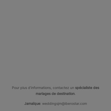
République
A la recherche d'une autre destination pour
Aruba
Brésil
Mexique
Dominicaine
votre mariage caribéen ?
En
En
En
En
voir
voir
savoir
savoir
plus
plus
plus
plus
Pour plus d’informations, contactez un
spécialiste des
mariages de destination
.
Jamaïque
: weddingsjm@iberostar.com