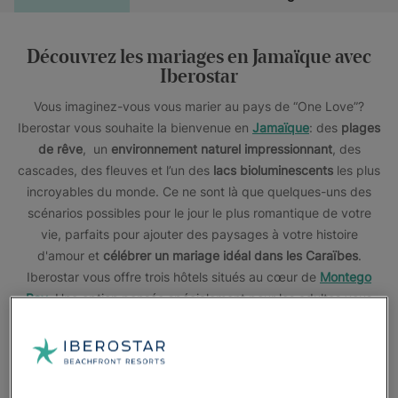
Découvrez les mariages en Jamaïque avec
Iberostar
Vous imaginez-vous vous marier au pays de “One Love”?
Iberostar vous souhaite la bienvenue en
Jamaïque
: des
plages
de rêve
, un
environnement naturel impressionnant
, des
cascades, des fleuves et l’un des
lacs bioluminescents
les plus
incroyables du monde. Ce ne sont là que quelques-uns des
scénarios possibles pour le jour le plus romantique de votre
vie, parfaits pour ajouter des paysages à votre histoire
d'amour et
célébrer un mariage idéal dans les Caraïbes
.
Iberostar vous offre trois hôtels situés au cœur de
Montego
Bay
. Une option pensée spécialement pour les adultes vous
attend dans l'
JOIA Rose Hall by Iberostar
, où le luxe et
l’attention personnalisée prennent tout leur sens.
Et si vous préférez un hôtel pour les familles, découvrez
l'
Iberostar Selection Rose Hall Suites
et l
'Iberostar Rose Hall