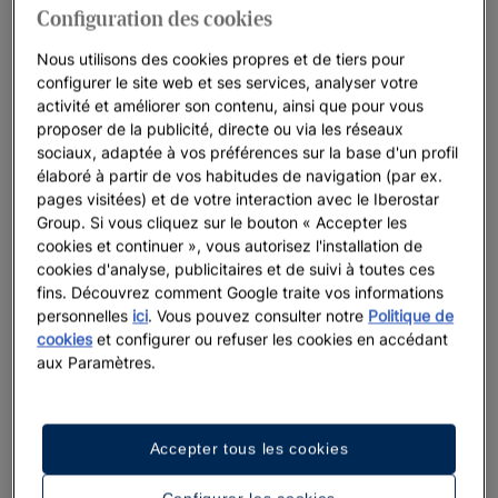
Configuration des cookies
Beach
. Il ne fait nul doute que vous profiterez du fun et
d'activités organisées à l'intérieur même du complexe. Nous
Nous utilisons des cookies propres et de tiers pour
vous recommandons aussi d'explorer toute la beauté qui se
configurer le site web et ses services, analyser votre
activité et améliorer son contenu, ainsi que pour vous
trouve à l'extérieur et de l'abondance qui font de la Jamaïque
proposer de la publicité, directe ou via les réseaux
une destination incroyable et idéale pour un
mariage dans les
sociaux, adaptée à vos préférences sur la base d'un profil
Caraïbes
. Voici donc à quoi ressemblent les
mariages en
élaboré à partir de vos habitudes de navigation (par ex.
Jamaïque avec Iberostar
: exactement comme vous l’avez
pages visitées) et de votre interaction avec le Iberostar
imaginé.
Group. Si vous cliquez sur le bouton « Accepter les
cookies et continuer », vous autorisez l'installation de
Commencez à planifier et consultez la disponibilité de la date
cookies d'analyse, publicitaires et de suivi à toutes ces
de votre mariage ici.
fins. Découvrez comment Google traite vos informations
personnelles
ici
. Vous pouvez consulter notre
Politique de
cookies
et configurer ou refuser les cookies en accédant
aux Paramètres.
Le premier pas pour réserver votre grand
jour
Accepter tous les cookies
FORMULAIRE DE