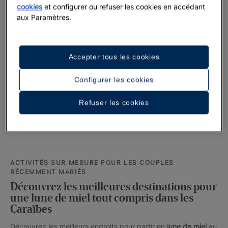
cookies
et configurer ou refuser les cookies en accédant
aux Paramètres.
Voir 6 photos et vidéos
Accepter tous les cookies
Voir plus de
photos
Configurer les cookies
Refuser les cookies
ACTIVITÉS SUR MESURE POUR LES COUPLES
RÉCEMMENT MARIÉS
Découvrez les meilleures destinations pour
une lune de miel tout compris dans les
Caraïbes
Découvrez les meilleurs endroits pour partir en
lune de miel
au