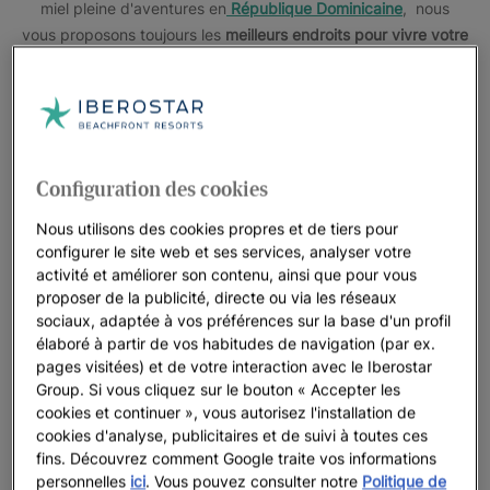
miel pleine d'aventures en
République Dominicaine
, nous
vous proposons toujours les
meilleurs endroits pour vivre votre
voyage de noce dans les Caraïbes
tout
compris
.
C'est pourquoi nous avons sélectionné
cinq expériences de
lune de miel
pour vous assurer une aventure en couple
absolument spectaculaire. Nous proposons plusieurs options
pour les amoureux de la gastronomie, de la relaxation, pour
Configuration des cookies
les aventuriers et même pour les passionnés de la culture
Nous utilisons des cookies propres et de tiers pour
locale. Et si vous cherchez à tout expérimenter, nous vous
configurer le site web et ses services, analyser votre
présentons
Starmoon
, qui offre un mix de toutes les
activité et améliorer son contenu, ainsi que pour vous
expériences de notre collection, pour une
lune de miel de
proposer de la publicité, directe ou via les réseaux
rêve
.
sociaux, adaptée à vos préférences sur la base d'un profil
élaboré à partir de vos habitudes de navigation (par ex.
pages visitées) et de votre interaction avec le Iberostar
Group. Si vous cliquez sur le bouton « Accepter les
cookies et continuer », vous autorisez l'installation de
cookies d'analyse, publicitaires et de suivi à toutes ces
Get inspired for your romantic honeymoon
fins. Découvrez comment Google traite vos informations
personnelles
ici
. Vous pouvez consulter notre
Politique de
in the Caribbean