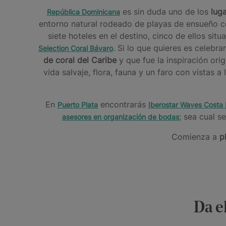
es sin duda uno de los
luga
República Dominicana
entorno natural rodeado de playas de ensueño com
siete hoteles en el destino, cinco de ellos si
. Si lo que quieres es celebr
Selection Coral Bávaro
de coral del Caribe
y que fue la inspiración ori
vida salvaje, flora, fauna y un faro con vistas a 
En
encontrarás
Puerto Plata
Iberostar Waves Costa
; sea cual s
asesores en organización de bodas
Comienza a
p
Da e