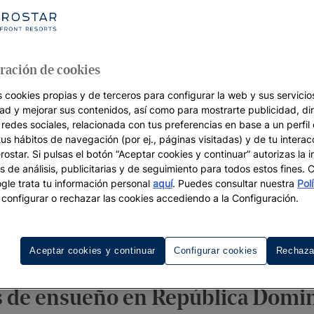
ración de cookies
s cookies propias y de terceros para configurar la web y sus servicios
dad y mejorar sus contenidos, así como para mostrarte publicidad, di
 redes sociales, relacionada con tus preferencias en base a un perfil
tus hábitos de navegación (por ej., páginas visitadas) y de tu interac
ostar. Si pulsas el botón “Aceptar cookies y continuar” autorizas la i
s de análisis, publicitarias y de seguimiento para todos estos fines.
le trata tu información personal
aquí
. Puedes consultar nuestra
Pol
configurar o rechazar las cookies accediendo a la Configuración.
as bodas
Destinos
Luna de miel
Wedding Week
C
Aceptar cookies y continuar
Configurar cookies
Rechaza
 de ensueño en República Domi