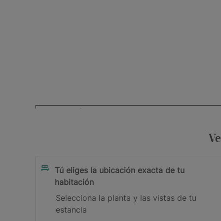
Tu dirección de e-mail
Acepto la
y los
Ve
Política de Privacidad
Términos y 
Suscribirme
Tú eliges la ubicación exacta de tu
habitación
¡Gracias por suscribirte!
Selecciona la planta y las vistas de tu
estancia
Revisa tu bandeja de correo para confirmar tu ema