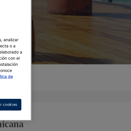
, analizar
recta o a
 elaborado a
ción con el
nstalación
 Conoce
ítica de
ontacto
r cookies
nicana