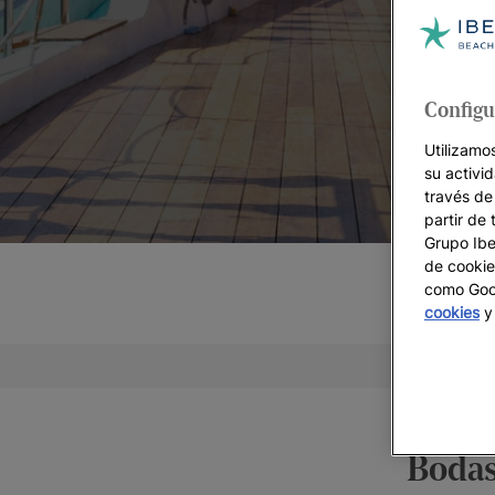
Configu
Utilizamo
su activi
través de
partir de 
Grupo Iber
de cookie
como Goog
cookies
y 
Nuestr
Bodas