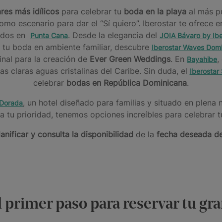
res más idílicos
para celebrar tu
boda en la playa
al más p
o escenario para dar el “Sí quiero”. Iberostar te ofrece e
tuados en
. Desde la elegancia del
Punta Cana
JOIA Bávaro by Ibe
ar tu boda en ambiente familiar, descubre
Iberostar Waves Dom
ginal para la creación de
Ever Green Weddings
. En
,
Bayahibe
las claras aguas cristalinas del Caribe. Sin duda, el
Iberostar
celebrar
bodas en República Dominicana
.
, un hotel diseñado para familias y situado en plena
 Dorada
ea tu prioridad, tenemos opciones increíbles para celebrar t
lanificar y consulta la disponibilidad
de la
fecha deseada d
l primer paso para reservar tu gra