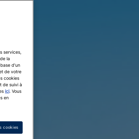
s services,
de la
a base d'un
et de votre
es cookies
t de suivi à
les
ici
. Vous
es en
s cookies