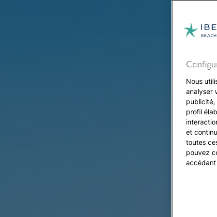
Configu
Nous utili
analyser 
publicité
profil éla
interacti
et continu
toutes ce
pouvez co
accédant