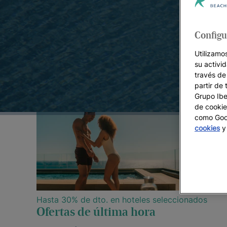
Ofertas disponibles
Configu
Utilizamo
su activi
través de
partir de 
Grupo Iber
de cookie
como Goog
cookies
y 
Hasta 30% de dto. en hoteles seleccionados
Ofertas de última hora