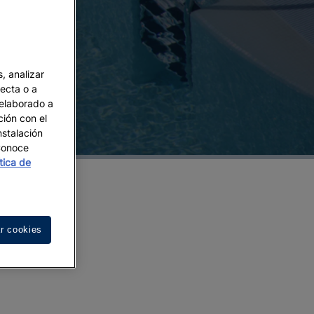
, analizar
recta o a
 elaborado a
ción con el
nstalación
 Conoce
ítica de
r cookies