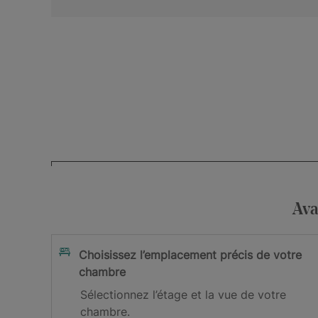
Votre adresse mail
J’accepte la
et les
Ava
politique de confidentialité
cond
Je m’inscris
Choisissez l’emplacement précis de votre
chambre
Vous êtes désormais abonné(e) à not
Sélectionnez l’étage et la vue de votre
chambre.
Veuillez vérifier votre boîte de réception afin de