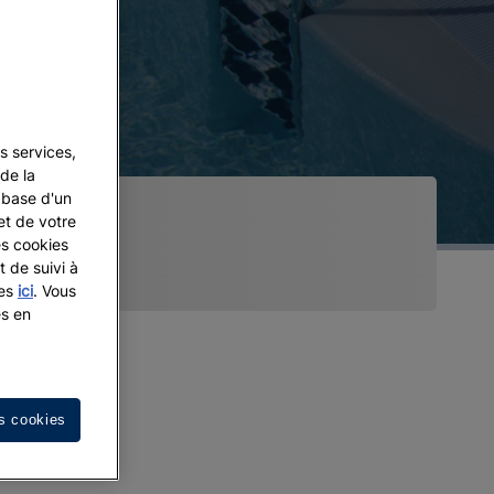
s services,
de la
a base d'un
et de votre
es cookies
t de suivi à
les
ici
. Vous
es en
s cookies