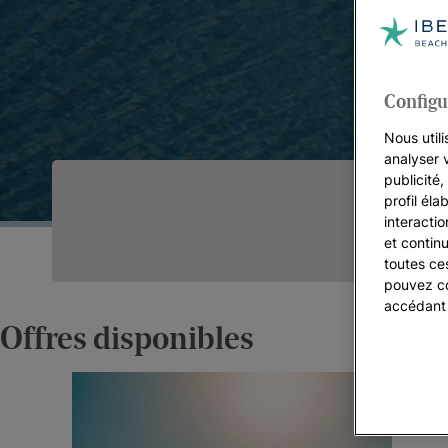
Configu
Nous utili
analyser 
publicité
profil éla
interacti
et continu
toutes ce
pouvez co
accédant
Offres disponibles