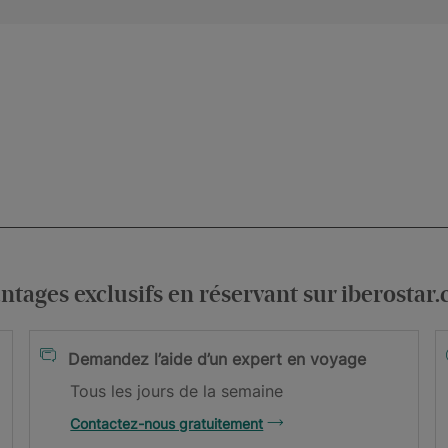
.
ntages exclusifs en réservant sur iberostar
itions générales
Demandez l’aide d’un expert en voyage
Tous les jours de la semaine
re newsletter !
Contactez-nous gratuitement
 confirmer votre adresse email.