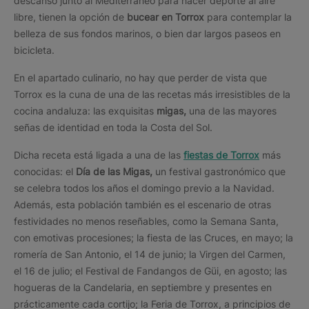
descanso junto al Mediterráneo para hacer deporte al aire
libre, tienen la opción de
bucear en Torrox
para contemplar la
belleza de sus fondos marinos, o bien dar largos paseos en
bicicleta.
En el apartado culinario, no hay que perder de vista que
Torrox es la cuna de una de las recetas más irresistibles de la
cocina andaluza: las exquisitas
migas,
una de las mayores
señas de identidad en toda la Costa del Sol.
Dicha receta está ligada a una de las
fiestas de Torrox
más
conocidas: el
Día de las Migas,
un festival gastronómico que
se celebra todos los años el domingo previo a la Navidad.
Además, esta población también es el escenario de otras
festividades no menos reseñables, como la Semana Santa,
con emotivas procesiones; la fiesta de las Cruces, en mayo; la
romería de San Antonio, el 14 de junio; la Virgen del Carmen,
el 16 de julio; el Festival de Fandangos de Güi, en agosto; las
hogueras de la Candelaria, en septiembre y presentes en
prácticamente cada cortijo; la Feria de Torrox, a principios de