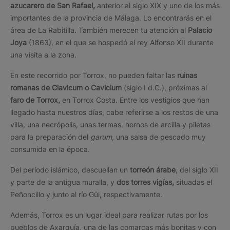
azucarero de San Rafael,
anterior al siglo XIX y uno de los más
importantes de la provincia de Málaga. Lo encontrarás en el
área de La Rabitilla. También merecen tu atención al
Palacio
Joya
(1863), en el que se hospedó el rey Alfonso XII durante
una visita a la zona.
En este recorrido por Torrox, no pueden faltar las
ruinas
romanas de Clavicum o Caviclum
(siglo I d.C.), próximas al
faro de Torrox,
en Torrox Costa. Entre los vestigios que han
llegado hasta nuestros días, cabe referirse a los restos de una
villa, una necrópolis, unas termas, hornos de arcilla y piletas
para la preparación del
garum,
una salsa de pescado muy
consumida en la época.
Del período islámico, descuellan un
torreón árabe
, del siglo XII
y parte de la antigua muralla, y
dos torres vigías,
situadas el
Peñoncillo y junto al río Güi, respectivamente.
Además, Torrox es un lugar ideal para realizar rutas por los
pueblos de Axarquía, una de las comarcas más bonitas y con